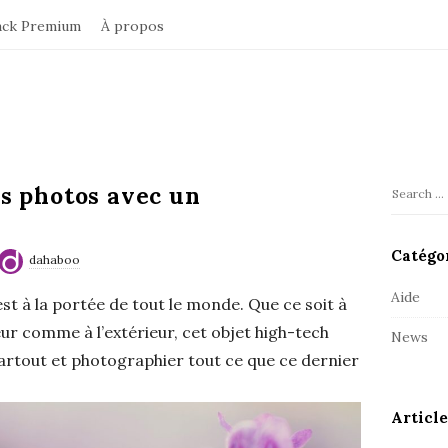
ack Premium
À propos
s photos avec un
S
S
i
e
t
a
Catégo
dahaboo
r
e
c
Aide
S
st à la portée de tout le monde. Que ce soit à
h
i
rieur comme à l’extérieur, cet objet high-tech
News
f
d
partout et photographier tout ce que ce dernier
o
e
r
b
:
Article
a