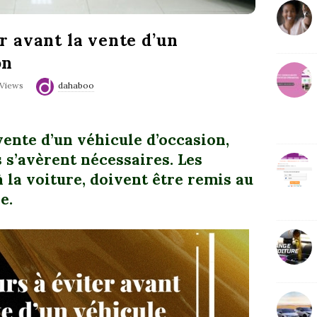
r
er avant la vente d’un
on
 Views
dahaboo
vente d’un véhicule d’occasion,
 s’avèrent nécessaires.
Les
 la voiture, doivent être remis au
e.